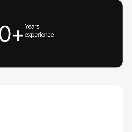
10+
Years
experience